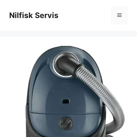
İçeriğe
atla
Nilfisk Servis
Menü