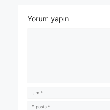
Yorum yapın
Yorum
İsim
E-