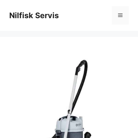
İçeriğe
atla
Nilfisk Servis
Menü