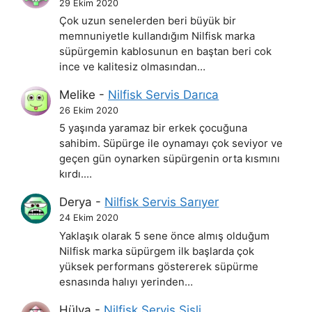
29 Ekim 2020
Çok uzun senelerden beri büyük bir
memnuniyetle kullandığım Nilfisk marka
süpürgemin kablosunun en baştan beri cok
ince ve kalitesiz olmasından…
Melike
-
Nilfisk Servis Darıca
26 Ekim 2020
5 yaşında yaramaz bir erkek çocuğuna
sahibim. Süpürge ile oynamayı çok seviyor ve
geçen gün oynarken süpürgenin orta kısmını
kırdı.…
Derya
-
Nilfisk Servis Sarıyer
24 Ekim 2020
Yaklaşık olarak 5 sene önce almış olduğum
Nilfisk marka süpürgem ilk başlarda çok
yüksek performans göstererek süpürme
esnasında halıyı yerinden…
Hülya
-
Nilfisk Servis Şişli