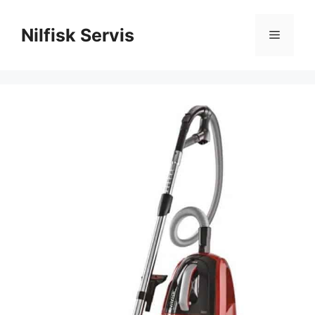
İçeriğe
atla
Nilfisk Servis
Menü