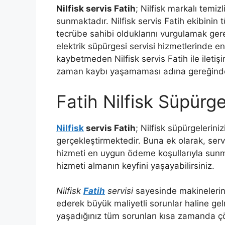
Nilfisk servis Fatih
; Nilfisk markalı temiz
sunmaktadır. Nilfisk servis Fatih ekibinin tü
tecrübe sahibi olduklarını vurgulamak gerek
elektrik süpürgesi servisi hizmetlerinde en
kaybetmeden Nilfisk servis Fatih ile iletişi
zaman kaybı yaşamaması adına gereğinde
Fatih Nilfisk Süpürge
Nilfisk
servis Fatih
; Nilfisk süpürgelerini
gerçekleştirmektedir. Buna ek olarak, servi
hizmeti en uygun ödeme koşullarıyla sunm
hizmeti almanın keyfini yaşayabilirsiniz.
Nilfisk
Fatih
servisi
sayesinde makinelerini
ederek büyük maliyetli sorunlar haline ge
yaşadığınız tüm sorunları kısa zamanda çö